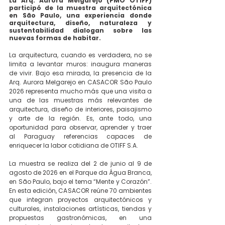
La Arq. Aurora Melgarejo (PMO OTIFF) 
participó de la muestra arquitectónica 
en São Paulo, una experiencia donde 
arquitectura, diseño, naturaleza y 
sustentabilidad dialogan sobre las 
nuevas formas de habitar.
La arquitectura, cuando es verdadera, no se 
limita a levantar muros: inaugura maneras 
de vivir. Bajo esa mirada, la presencia de la 
Arq. Aurora Melgarejo en CASACOR São Paulo 
2026 representa mucho más que una visita a 
una de las muestras más relevantes de 
arquitectura, diseño de interiores, paisajismo 
y arte de la región. Es, ante todo, una 
oportunidad para observar, aprender y traer 
al Paraguay referencias capaces de 
enriquecer la labor cotidiana de OTIFF S.A.
La muestra se realiza del 2 de junio al 9 de 
agosto de 2026 en el Parque da Água Branca, 
en São Paulo, bajo el tema “Mente y Corazón”. 
En esta edición, CASACOR reúne 70 ambientes 
que integran proyectos arquitectónicos y 
culturales, instalaciones artísticas, tiendas y 
propuestas gastronómicas, en una 