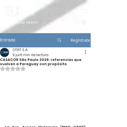
Iniciar sesión
Entrada
Regístrate
OTIFF S.A.
9 jul
6 min de lectura
CASACOR São Paulo 2026: referencias que
vuelven a Paraguay con propósito
Obtuvo NaN de 5 estrellas.