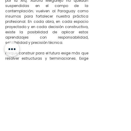
por la Arq. Aurora Melgarejo no quedan 
suspendidas en el campo de la 
contemplación; vuelven al Paraguay como 
insumos para fortalecer nuestra práctica 
profesional. En cada obra, en cada espacio 
proyectado y en cada decisión constructiva, 
existe la posibilidad de aplicar estos 
aprendizajes con responsabilidad, 
sensibilidad y precisión técnica.
Porque construir para el futuro exige más que 
resolver estructuras y terminaciones. Exige 
interpretar nuevas formas de vivir, anticipar 
necesidades, cuidar el bienestar de las 
personas y concebir espacios donde la 
funcionalidad no esté divorciada de la 
belleza. En esa noble intersección entre 
técnica y humanidad, arquitectura y 
propósito, OTIFF reafirma su compromiso con 
una construcción más consciente, más 
saludable y más próxima a la vida real de 
quienes habitan los espacios. Esto es OTIFF. 
Construimos para el futuro.