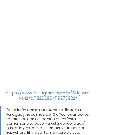
https://www.instagram.com/p/DHglwm1
ytH2/c/18262964119273922/
"Mi opinión como 
paulistano
 radicado en 
Paraguay hace más de 10 años: cuando los 
medios de comunicación dicen 'está 
comenzando', léase 'ya está consolidado'. 
Paraguay es la evolución del Nearshore al 
Easyshore. El mayor termómetro de esta 