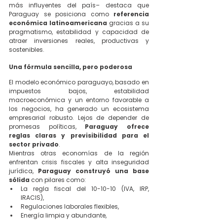
más influyentes del país– destaca que 
Paraguay se posiciona como 
referencia 
económica latinoamericana
 gracias a su 
pragmatismo, estabilidad y capacidad de 
atraer inversiones reales, productivas y 
sostenibles.
Una fórmula sencilla, pero poderosa
El modelo económico paraguayo, basado en 
impuestos bajos, estabilidad 
macroeconómica y un entorno favorable a 
los negocios, ha generado un ecosistema 
empresarial robusto. Lejos de depender de 
promesas políticas, 
Paraguay ofrece 
reglas claras y previsibilidad para el 
sector privado
.
Mientras otras economías de la región 
enfrentan crisis fiscales y alta inseguridad 
jurídica, 
Paraguay construyó una base 
sólida
 con pilares como:
La regla fiscal del 10-10-10 (IVA, IRP, 
IRACIS),
Regulaciones laborales flexibles,
Energía limpia y abundante,