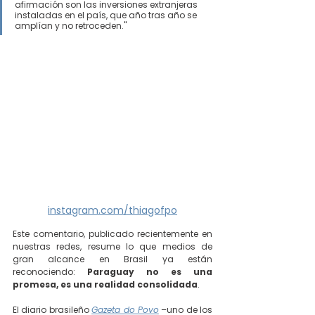
afirmación son las inversiones extranjeras 
instaladas en el país, que año tras año se 
amplían y no retroceden."
instagram.com/thiagofpo
Este comentario, publicado recientemente en 
nuestras redes, resume lo que medios de 
gran alcance en Brasil ya están 
reconociendo: 
Paraguay no es una 
promesa, es una realidad consolidada
.
El diario brasileño 
Gazeta do Povo
 –uno de los 