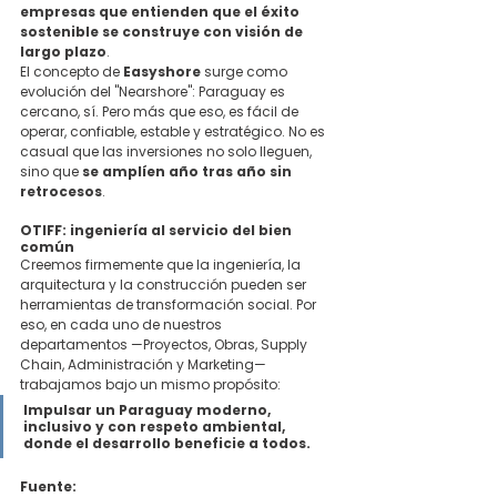
empresas que entienden que el éxito 
sostenible se construye con visión de 
largo plazo
.
El concepto de 
Easyshore
 surge como 
evolución del "Nearshore": Paraguay es 
cercano, sí. Pero más que eso, es fácil de 
operar, confiable, estable y estratégico. No es 
casual que las inversiones no solo lleguen, 
sino que 
se amplíen año tras año sin 
retrocesos
.
OTIFF: ingeniería al servicio del bien 
común
Creemos firmemente que la ingeniería, la 
arquitectura y la construcción pueden ser 
herramientas de transformación social. Por 
eso, en cada uno de nuestros 
departamentos —Proyectos, Obras, Supply 
Chain, Administración y Marketing— 
trabajamos bajo un mismo propósito:
Impulsar un Paraguay moderno, 
inclusivo y con respeto ambiental, 
donde el desarrollo beneficie a todos.
Fuente: