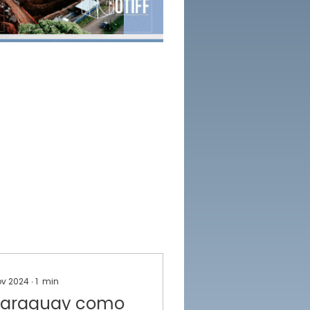
ov 2024
∙
1
min
Paraguay como