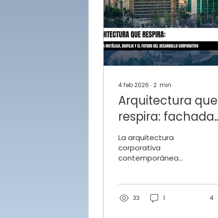
4 feb 2026
∙
2
min
Arquitectura que
respira: fachada
metálica, biofilia
La arquitectura
el futuro del
corporativa
contemporánea
desarrollo
evoluciona hacia
corporativo
modelos más
conscientes, fachada
metálica y la biofilia
33
1
4
dejan de ser recursos