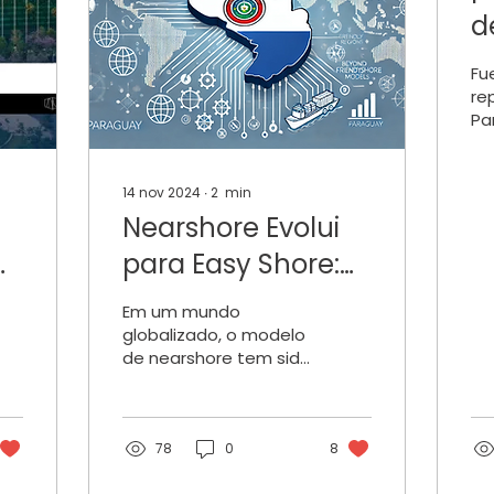
d
i
Fu
F
re
Pa
d
de
2
Pr
ce
14 nov 2024
∙
2
min
de
Nearshore Evolui
Bra
para Easy Shore:
 y
Por Que o
Em um mundo
Paraguai é o
globalizado, o modelo
de nearshore tem sido
Melhor Destino
fundamental para
para
muitas empresas que
buscam otimizar suas
Investimentos
operações por meio
78
0
8
de...
Estrangeiros na