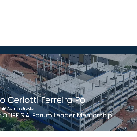
o Ceriotti Ferreira Pó
Administrador
r OTIFF S.A. Forum Leader Mentorship
A
+
4