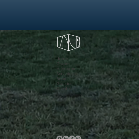
Home
Grupos
Miembros
Servicios
Sobre
Galería
Clientes