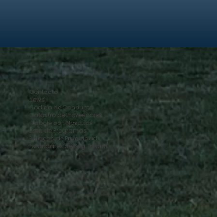
Contacto
News
Código de Conducta
Catastro de Proveedores
Trabaje con Nosotros
Lista de Programas
Políticas de Privacidad
Estándares de Seg. Infantil