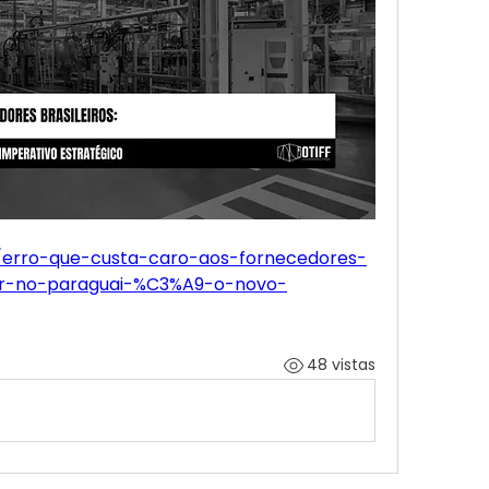
t/erro-que-custa-caro-aos-fornecedores-
zir-no-paraguai-%C3%A9-o-novo-
48 vistas