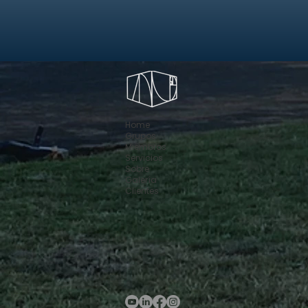
Home
Grupos
Miembros
Servicios
Sobre
Galería
Clientes