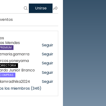
Unirse
Eventos
os
cas Mendes
Seguir
PREMIUM
azmaria.gamarra
Seguir
ria.gamarra
rcos.yoneyama
Seguir
DIRECTORIA
ardo Junior Branco
Seguir
COMPRAS
damradhika2024
Seguir
radhika2024
os los miembros (346)