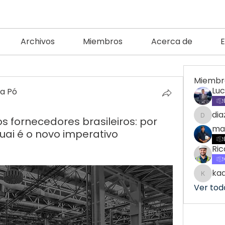
Archivos
Miembros
Acerca de
Miembr
Lu
ra Pó
di
s fornecedores brasileiros: por
diazma
ma
uai é o novo imperativo
Ric
ka
kadam
Ver tod