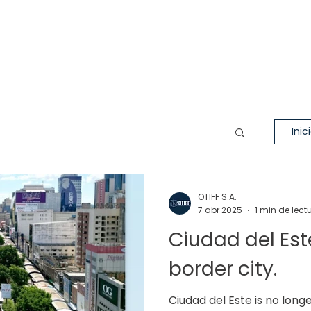
Inic
OTIFF S.A.
7 abr 2025
1 min de lect
Ciudad del Este
border city.
Ciudad del Este is no long