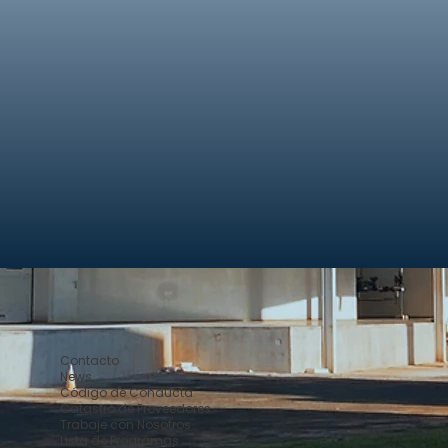
Contacto
News
Código de Conducta
Catastro de Proveedores
Trabaje con Nosotros
Lista de Programas