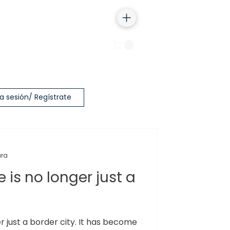
Iniciar sesión
ia sesión/ Regístrate
ura
 is no longer just a
er just a border city. It has become