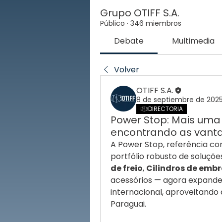
Grupo OTIFF S.A.
Público
·
346 miembros
Debate
Multimedia
Volver
OTIFF S.A.
8 de septiembre de 202
DIRECTORIA
Power Stop: Mais uma i
encontrando as vanta
A Power Stop, referência co
portfólio robusto de soluçõe
de freio
, 
Cilindros de em
acessórios — agora expande
internacional, aproveitando 
Paraguai.