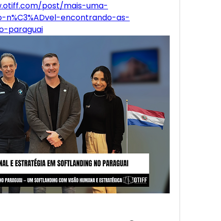
.otiff.com/post/mais-uma-
ro-n%C3%ADvel-encontrando-as-
o-paraguai