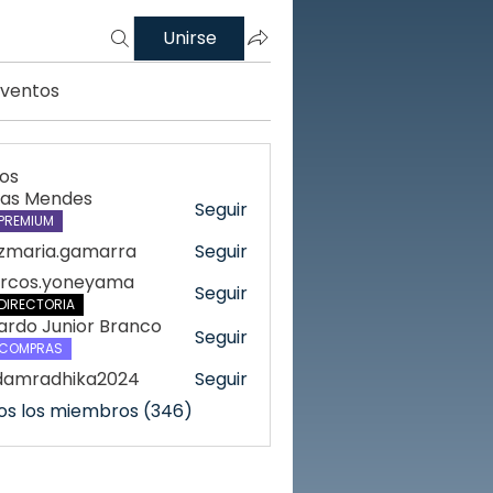
Unirse
Eventos
os
cas Mendes
Seguir
PREMIUM
azmaria.gamarra
Seguir
ria.gamarra
rcos.yoneyama
Seguir
DIRECTORIA
ardo Junior Branco
Seguir
COMPRAS
damradhika2024
Seguir
radhika2024
os los miembros (346)