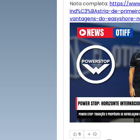
Nota completa: 
https://www
ind%C3%BAstria-de-primei
vantagens-do-easyshore-n
6