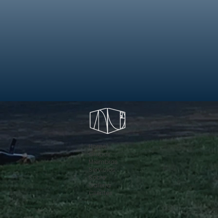
Home
Grupos
Miembros
Servicios
Sobre
Galería
Clientes