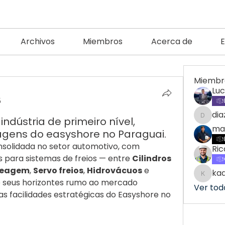
Archivos
Miembros
Acerca de
Miembr
Lu
5
di
ndústria de primeiro nível,
diazma
ma
gens do easyshore no Paraguai.
nsolidada no setor automotivo, com 
Ric
s para sistemas de freios — entre 
Cilindros 
breagem
, 
Servo freios
, 
Hidrovácuos
 e 
ka
kadam
 seus horizontes rumo ao mercado 
Ver tod
as facilidades estratégicas do Easyshore no 