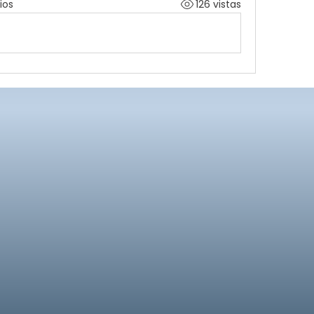
ios
126 vistas