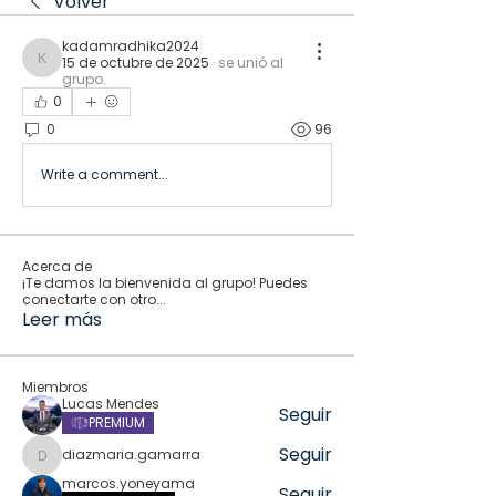
Volver
kadamradhika2024
15 de octubre de 2025
·
se unió al
kadamradhika2024
grupo.
0
0
96
Write a comment...
Acerca de
¡Te damos la bienvenida al grupo! Puedes
conectarte con otro
...
Leer más
Miembros
Lucas Mendes
Seguir
PREMIUM
Seguir
diazmaria.gamarra
diazmaria.gamarra
marcos.yoneyama
Seguir