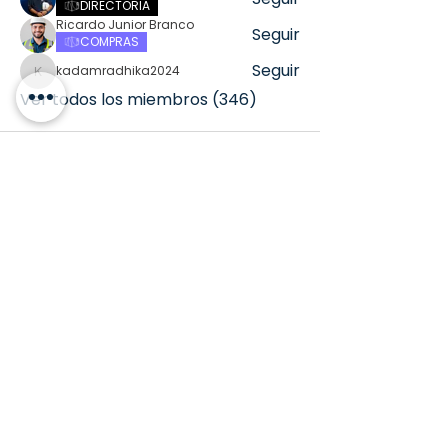
DIRECTORIA
Ricardo Junior Branco
Seguir
COMPRAS
Seguir
kadamradhika2024
kadamradhika2024
Ver todos los miembros (346)
Home
Contacto
Grupos
News
Formulario Estudiantes
Miembros
Código de Conducta
Presupuesto
Servicios
Catastro de Proveedores
Perfil del Usuário
Sobre
Trabaje con Nosotros
Mis Grupos
Galería
Lista de Programas
Notificaciones
Clientes
Políticas de Privacidad
Ajustes de la Cuenta
Estándares de Seg. Infantil