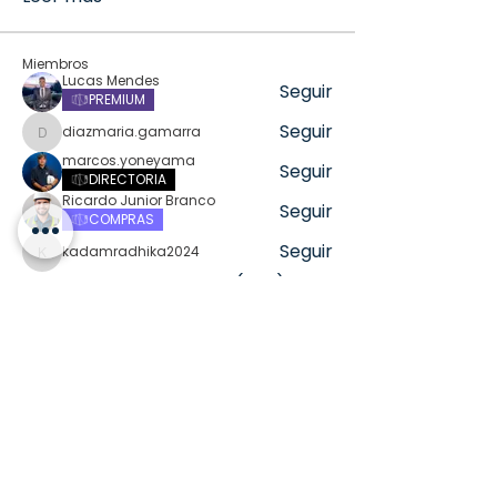
Miembros
Lucas Mendes
Seguir
PREMIUM
Seguir
diazmaria.gamarra
diazmaria.gamarra
marcos.yoneyama
Seguir
DIRECTORIA
Ricardo Junior Branco
Seguir
COMPRAS
Seguir
kadamradhika2024
kadamradhika2024
Ver todos los miembros (346)
Home
Contacto
Grupos
News
Formulario Estudiantes
Miembros
Código de Conducta
Presupuesto