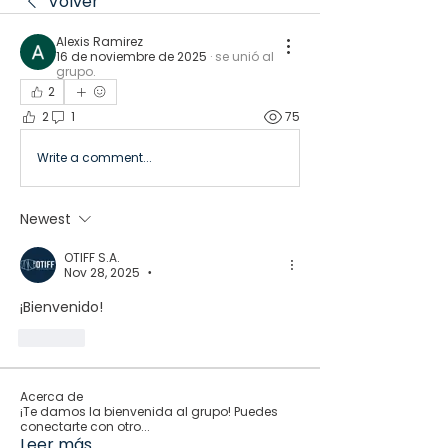
Volver
Alexis Ramirez
16 de noviembre de 2025
·
se unió al
grupo.
2
2
1
75
Write a comment...
Newest
OTIFF S.A.
Nov 28, 2025
•
¡Bienvenido!
Like
Acerca de
¡Te damos la bienvenida al grupo! Puedes
conectarte con otro
...
Leer más