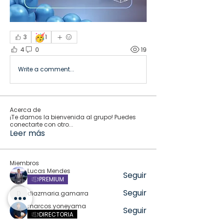
🥳
3
1
4
0
19
Write a comment...
Acerca de
¡Te damos la bienvenida al grupo! Puedes
conectarte con otro
...
Leer más
Miembros
Lucas Mendes
Seguir
PREMIUM
Seguir
diazmaria.gamarra
diazmaria.gamarra
marcos.yoneyama
Seguir
DIRECTORIA