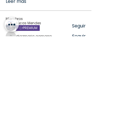
Leer más
Miembros
Lucas Mendes
Seguir
PREMIUM
Seguir
diazmaria.gamarra
diazmaria.gamarra
marcos.yoneyama
Seguir
DIRECTORIA
Ricardo Junior Branco
Seguir
COMPRAS
Seguir
kadamradhika2024
kadamradhika2024
Ver todos los miembros (345)
Home
Contacto
Grupos
News
Formulario Estudiantes