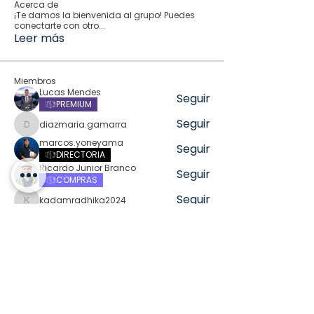
Acerca de
¡Te damos la bienvenida al grupo! Puedes
conectarte con otro
...
Leer más
Miembros
Lucas Mendes
Seguir
PREMIUM
Seguir
diazmaria.gamarra
diazmaria.gamarra
marcos.yoneyama
Seguir
DIRECTORIA
Ricardo Junior Branco
Seguir
COMPRAS
Seguir
kadamradhika2024
kadamradhika2024
Ver todos los miembros (346)