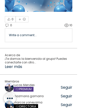
0
0
10
Write a comment...
Acerca de
¡Te damos la bienvenida al grupo! Puedes
conectarte con otro
...
Leer más
Miembros
Lucas Mendes
Seguir
PREMIUM
Seguir
diazmaria.gamarra
diazmaria.gamarra
marcos.yoneyama
Seguir
DIRECTORIA