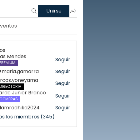
Unirse
Eventos
os
cas Mendes
Seguir
PREMIUM
azmaria.gamarra
Seguir
ria.gamarra
rcos.yoneyama
Seguir
DIRECTORIA
ardo Junior Branco
Seguir
COMPRAS
damradhika2024
Seguir
radhika2024
os los miembros (345)