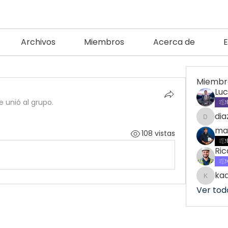
Archivos
Miembros
Acerca de
Miembr
Lu
e unió al grupo.
di
diazma
ma
108 vistas
Ric
ka
kadam
Ver tod