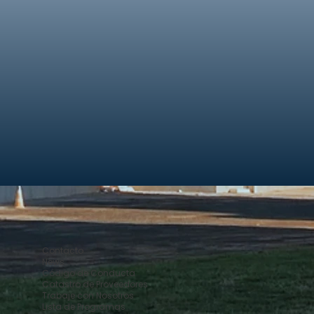
Contacto
News
Código de Conducta
Catastro de Proveedores
Trabaje con Nosotros
Lista de Programas