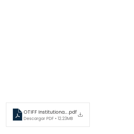
OTIFF Institutional English 2024 rev01
.pdf
Descargar PDF • 12.23MB