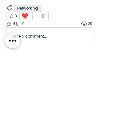
Networking
❤️
3
1
4
0
29
Write a comment...
Acerca de
¡Te damos la bienvenida al grupo! Puedes
conectarte con otro
...
Leer más
Miembros
Lucas Mendes
Seguir
PREMIUM
Seguir
diazmaria.gamarra
diazmaria.gamarra
marcos.yoneyama
Seguir
DIRECTORIA
Ricardo Junior Branco
Seguir