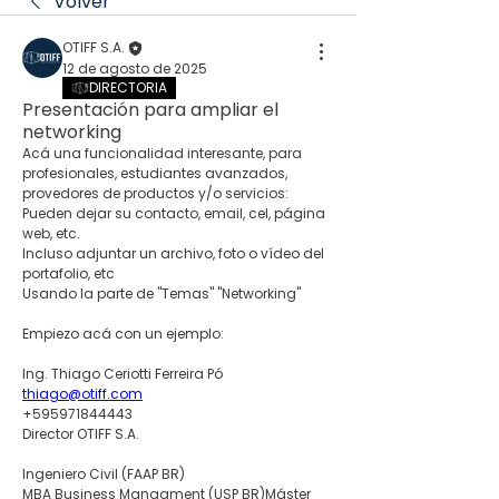
Volver
OTIFF S.A.
12 de agosto de 2025
DIRECTORIA
Presentación para ampliar el
networking
Acá una funcionalidad interesante, para 
profesionales, estudiantes avanzados, 
provedores de productos y/o servicios:
Pueden dejar su contacto, email, cel, página 
web, etc.
Incluso adjuntar un archivo, foto o vídeo del 
portafolio, etc
Usando la parte de "Temas" "Networking"
Empiezo acá con un ejemplo:
Ing. Thiago Ceriotti Ferreira Pó
thiago@otiff.com
+595971844443
Director OTIFF S.A. 
Ingeniero Civil (FAAP BR)
MBA Business Managment (USP BR)Máster 