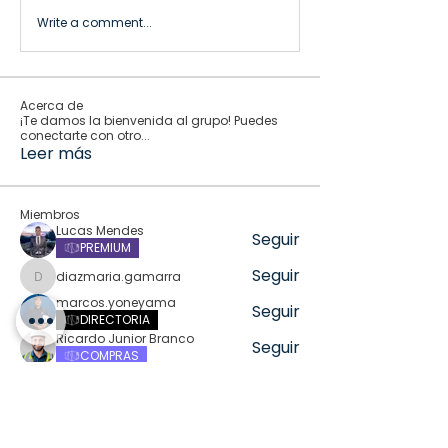
Write a comment...
Acerca de
¡Te damos la bienvenida al grupo! Puedes
conectarte con otro
...
Leer más
Miembros
Lucas Mendes
Seguir
PREMIUM
Seguir
diazmaria.gamarra
diazmaria.gamarra
marcos.yoneyama
Seguir
DIRECTORIA
Ricardo Junior Branco
Seguir
COMPRAS
Seguir
kadamradhika2024
kadamradhika2024
Ver todos los miembros (346)