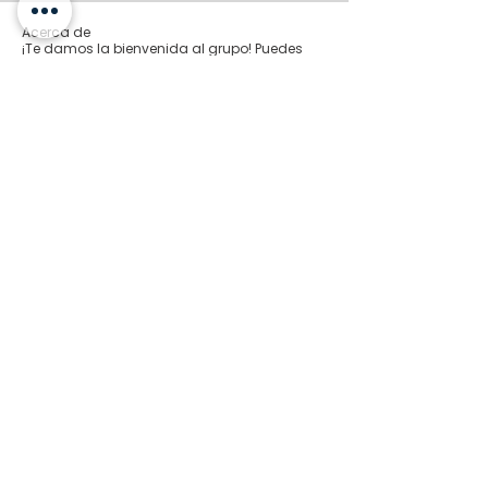
Acerca de
¡Te damos la bienvenida al grupo! Puedes
conectarte con otro
...
Leer más
Miembros
Lucas Mendes
Seguir
PREMIUM
Seguir
diazmaria.gamarra
diazmaria.gamarra
marcos.yoneyama
Seguir
DIRECTORIA
Ricardo Junior Branco
Seguir
COMPRAS
Seguir
kadamradhika2024
kadamradhika2024
Ver todos los miembros (346)