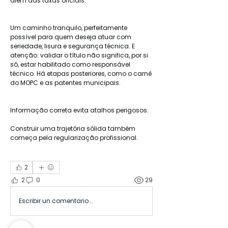
além das taxas oficiais.
Um caminho tranquilo, perfeitamente 
possível para quem deseja atuar com 
seriedade, lisura e segurança técnica. E 
atenção: validar o título não significa, por si 
só, estar habilitado como responsável 
técnico. Há etapas posteriores, como o carnê 
do MOPC e as patentes municipais.
Informação correta evita atalhos perigosos.
Construir uma trajetória sólida também 
começa pela regularização profissional.
2
2
0
29
Escribir un comentario...