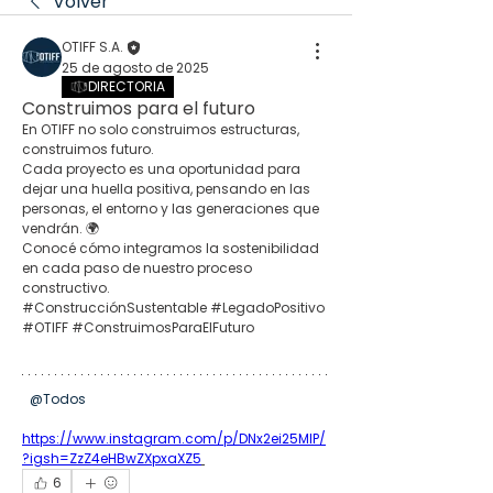
Volver
OTIFF S.A.
25 de agosto de 2025
DIRECTORIA
Construimos para el futuro
En OTIFF no solo construimos estructuras, 
construimos futuro.
Cada proyecto es una oportunidad para 
dejar una huella positiva, pensando en las 
personas, el entorno y las generaciones que 
vendrán. 🌍
Conocé cómo integramos la sostenibilidad 
en cada paso de nuestro proceso 
constructivo.
#ConstrucciónSustentable #LegadoPositivo 
#OTIFF #ConstruimosParaElFuturo
@Todos
https://www.instagram.com/p/DNx2ei25MIP/
?igsh=ZzZ4eHBwZXpxaXZ5
6