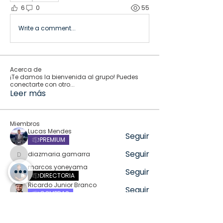
6
0
55
Write a comment...
Acerca de
¡Te damos la bienvenida al grupo! Puedes
conectarte con otro
...
Leer más
Miembros
Lucas Mendes
Seguir
PREMIUM
Seguir
diazmaria.gamarra
diazmaria.gamarra
marcos.yoneyama
Seguir
DIRECTORIA
Ricardo Junior Branco
Seguir
COMPRAS
Seguir
kadamradhika2024
kadamradhika2024
Ver todos los miembros (346)