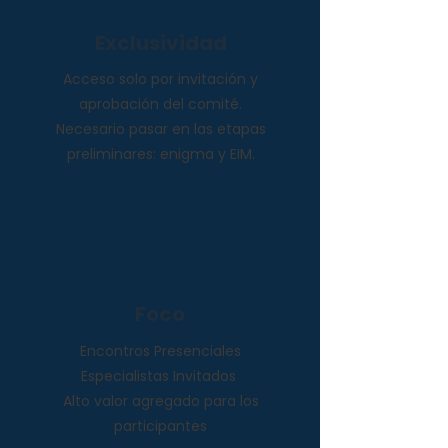
Exclusividad
Acceso solo por invitación y
aprobación del comité.
Necesario pasar en las etapas
preliminares: enigma y EIM.
2
Foco
Encontros Presenciales
Especialistas Invitados
Alto valor agregado para los
participantes