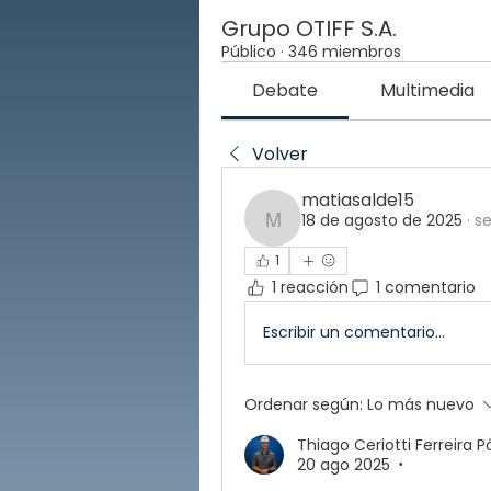
Grupo OTIFF S.A.
Público
·
346 miembros
Debate
Multimedia
Volver
matiasalde15
18 de agosto de 2025
·
se
matiasalde15
1
1 reacción
1 comentario
Escribir un comentario...
Ordenar según:
Lo más nuevo
Thiago Ceriotti Ferreira P
20 ago 2025
•