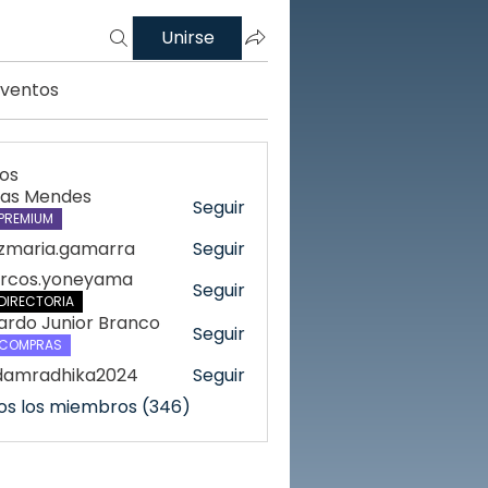
Unirse
Eventos
os
cas Mendes
Seguir
PREMIUM
azmaria.gamarra
Seguir
ria.gamarra
rcos.yoneyama
Seguir
DIRECTORIA
ardo Junior Branco
Seguir
COMPRAS
damradhika2024
Seguir
radhika2024
os los miembros (346)