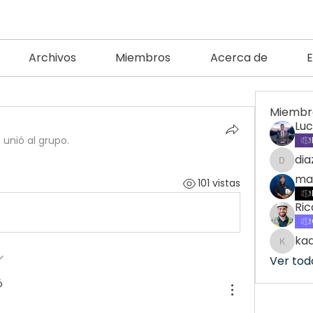
Archivos
Miembros
Acerca de
Miembr
Lu
 unió al grupo.
di
diazma
ma
101 vistas
Ric
ka
kadam
Ver tod
ó