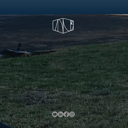
Home
Grupos
Miembros
Servicios
Sobre
Galería
Clientes