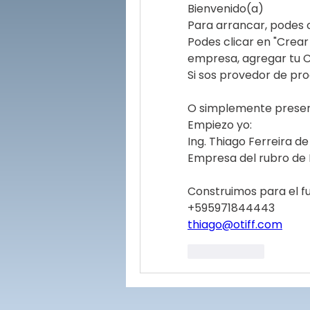
Bienvenido(a) 
Para arrancar, podes 
Podes clicar en "Crear 
empresa, agregar tu CV
Si sos provedor de pro
O simplemente presen
Empiezo yo:
Ing. Thiago Ferreira de
Empresa del rubro de 
Construimos para el f
+595971844443
thiago@otiff.com
Me gusta