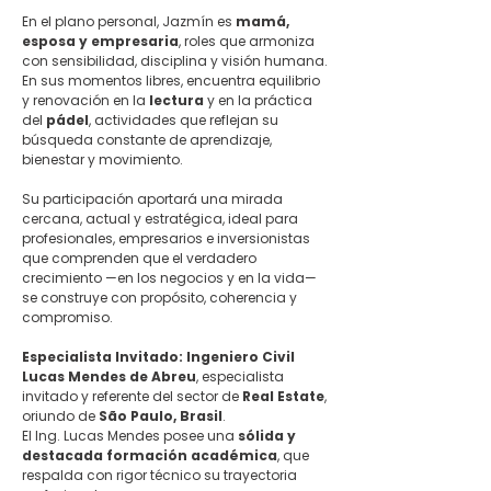
En el plano personal, Jazmín es 
mamá, 
esposa y empresaria
, roles que armoniza 
con sensibilidad, disciplina y visión humana. 
En sus momentos libres, encuentra equilibrio 
y renovación en la 
lectura
 y en la práctica 
del 
pádel
, actividades que reflejan su 
búsqueda constante de aprendizaje, 
bienestar y movimiento.
Su participación aportará una mirada 
cercana, actual y estratégica, ideal para 
profesionales, empresarios e inversionistas 
que comprenden que el verdadero 
crecimiento —en los negocios y en la vida— 
se construye con propósito, coherencia y 
compromiso.
Especialista Invitado: 
Ingeniero Civil 
Lucas Mendes de Abreu
, especialista 
invitado y referente del sector de 
Real Estate
, 
oriundo de 
São Paulo, Brasil
.
El Ing. Lucas Mendes posee una 
sólida y 
destacada formación académica
, que 
respalda con rigor técnico su trayectoria 