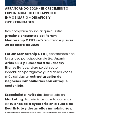
ARRANCANDO 2026 - EL CRECIMIENTO 
EXPONENCIAL DEL DESARROLLO 
INMOBILIARIO - DESAFÍOS Y 
OPORTUNIDADES.
Nos complace anunciar que nuestro 
próximo encuentro del Forum 
Mentorship OTIFF
 será realizado el 
jueves 
29 de enero de 2026
.
Forum Mentorship OTIFF
, contaremos con 
la valiosa participación de 
Lic. Jazmín 
Arias
, 
CEO y Fundadora de Jarosky 
Bienes Raíces
, referente del sector 
inmobiliario paraguayo y una de las voces 
más sólidas en 
estructuración de 
negocios inmobiliarios con enfoque 
sostenible
.
Especialista Invitada:
 Licenciada en 
Marketing
, Jazmín Arias cuenta con más 
de 
10 años de trayectoria en el rubro de 
Real Estate y desarrollos inmobiliarios
, 
liderando proyectos en Paraguay orientados 