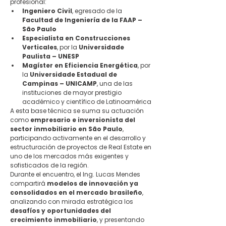
profesional:
Ingeniero Civil
, egresado de la 
Facultad de Ingeniería de la FAAP – 
São Paulo
Especialista en Construcciones 
Verticales
, por la 
Universidade 
Paulista – UNESP
Magíster en Eficiencia Energética
, por 
la 
Universidade Estadual de 
Campinas – UNICAMP
, una de las 
instituciones de mayor prestigio 
académico y científico de Latinoamérica
A esta base técnica se suma su actuación 
como 
empresario e inversionista del 
sector inmobiliario en São Paulo
, 
participando activamente en el desarrollo y 
estructuración de proyectos de Real Estate en 
uno de los mercados más exigentes y 
sofisticados de la región.
Durante el encuentro, el Ing. Lucas Mendes 
compartirá 
modelos de innovación ya 
consolidados en el mercado brasileño
, 
analizando con mirada estratégica los 
desafíos y oportunidades del 
crecimiento inmobiliario
, y presentando 