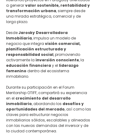
a generar 
valor sostenible, rentabilidad y 
transformación urbana
, siempre desde 
una mirada estratégica, comercial y de 
largo plazo.
Desde 
Jarosky Desarrolladora 
Inmobiliaria
, impulsa un modelo de 
negocio que integra 
visión comercial, 
planificación estructurada y 
responsabilidad social
, promoviendo 
activamente la 
inversión consciente
, la 
educación financiera
 y el 
liderazgo 
femenino
 dentro del ecosistema 
inmobiliario.
Durante su participación en el Forum 
Mentorship OTIFF, compartirá su experiencia 
en el 
crecimiento del desarrollo 
inmobiliario
, abordando los 
desafíos y 
oportunidades del mercado
, así como las 
claves para estructurar negocios 
inmobiliarios sólidos, escalables y alineados 
con las nuevas demandas del inversor y de 
la ciudad contemporánea.