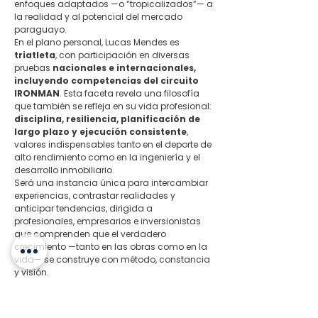
enfoques adaptados —o “tropicalizados”— a 
la realidad y al potencial del mercado 
paraguayo.
En el plano personal, Lucas Mendes es 
triatleta
, con participación en diversas 
pruebas 
nacionales e internacionales, 
incluyendo competencias del circuito 
IRONMAN
. Esta faceta revela una filosofía 
que también se refleja en su vida profesional: 
disciplina, resiliencia, planificación de 
largo plazo y ejecución consistente
, 
valores indispensables tanto en el deporte de 
alto rendimiento como en la ingeniería y el 
desarrollo inmobiliario.
Será una instancia única para intercambiar 
experiencias, contrastar realidades y 
anticipar tendencias, dirigida a 
profesionales, empresarios e inversionistas 
que comprenden que el verdadero 
crecimiento —tanto en las obras como en la 
vida— se construye con método, constancia 
y visión.