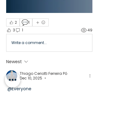
💬
2
1
3
1
49
Write a comment...
Newest
Thiago Ceriotti Ferreira Pó
Dec 10, 2025
•
@Everyone
Like
Acerca de
¡Te damos la bienvenida al grupo! Puedes
conectarte con otro
...
Leer más